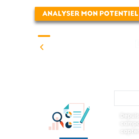
ANALYSER MON POTENTIEL
Ils nous font confiance dans leur 
Adela
Depuis
campag
capter