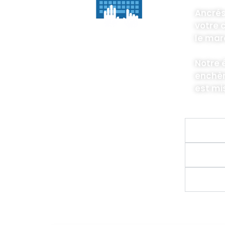
Ancrés
votre 
le mar
Notre 
enchèr
est mi
Qui 
Pourq
Pourq