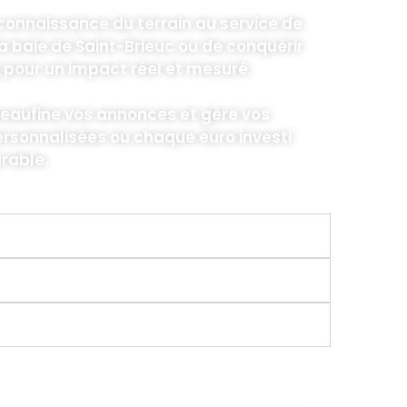
onnaissance du terrain au service de
la baie de Saint-Brieuc ou de conquérir
 pour un impact réel et mesuré.
peaufine vos annonces et gère vos
rsonnalisées où chaque euro investi
rable.