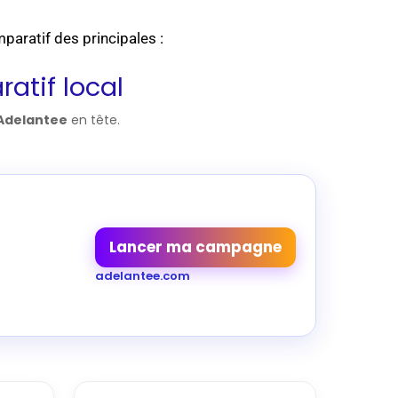
paratif des principales :
atif local
Adelantee
en tête.
Lancer ma campagne
adelantee.com