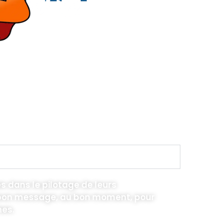
 dans le pilotage de leurs
e bon message, au bon moment, pour
hes.