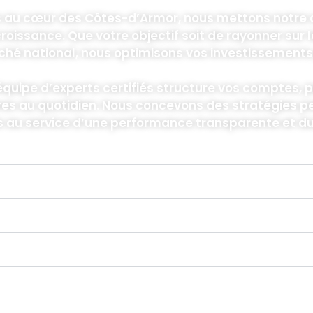
 au cœur des Côtes-d’Armor, nous mettons notre c
croissance. Que votre objectif soit de rayonner sur 
ché national, nous optimisons vos investissements
équipe d’experts certifiés structure vos comptes, 
es au quotidien. Nous concevons des stratégies pe
s au service d’une performance transparente et du
sommes-nous ?
uoi intégrer le SEA à votre stratégie à Saint-Brieuc ?
uoi choisir une agence SEA locale à Saint-Brieuc ?