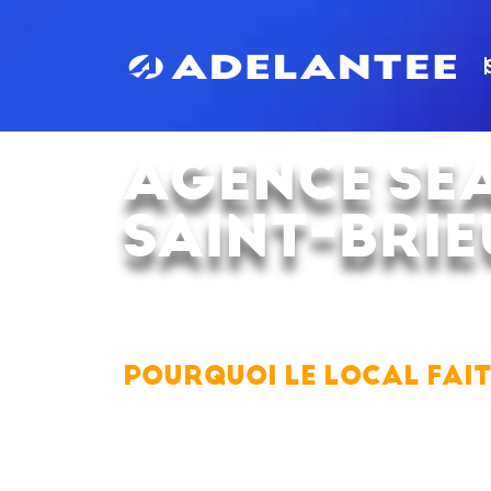
AGENCE SE
SAINT-BRIE
COMPARATIF, CONSEILS E
POURQUOI LE LOCAL FAIT
Nous optimisons vos campagnes pour u
clients chauds précisément quand ils re