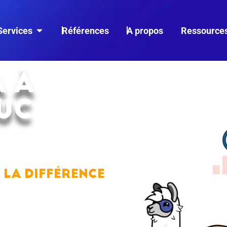
Services
Références
A propos
Ressource
A À
UC
T
 LA DIFFÉRENCE
n
ROI maximum
. Attirez des
cherchent vos services.