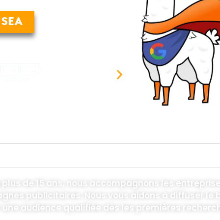
 SEA
stratégie SEA :
ntee, votre partenaire Google Ads à Saint-Brieuc
 plus de 15 ans, nous accompagnons les entreprises
nes publicitaires. Nous vous aidons à diffuser l
 une audience qualifiée dès les premières recherc