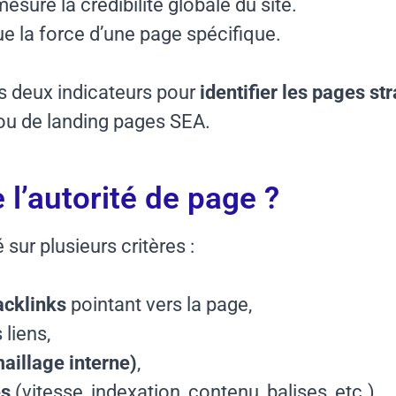
esure la crédibilité globale du site.
e la force d’une page spécifique.
s deux indicateurs pour
identifier les pages st
 ou de landing pages SEA.
l’autorité de page ?
 sur plusieurs critères :
acklinks
pointant vers la page,
 liens,
maillage interne)
,
es
(vitesse, indexation, contenu, balises, etc.).