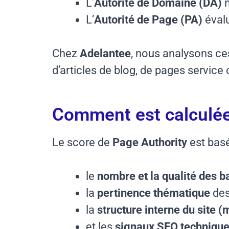
L’
Autorité de Domaine (DA)
m
L’
Autorité de Page (PA)
évalu
Chez
Adelantee
, nous analysons ce
d’articles de blog, de pages service
Comment est calculée 
Le score de
Page Authority
est basé
le
nombre et la qualité des b
la
pertinence thématique
des
la
structure interne du site (
et les
signaux SEO techniqu