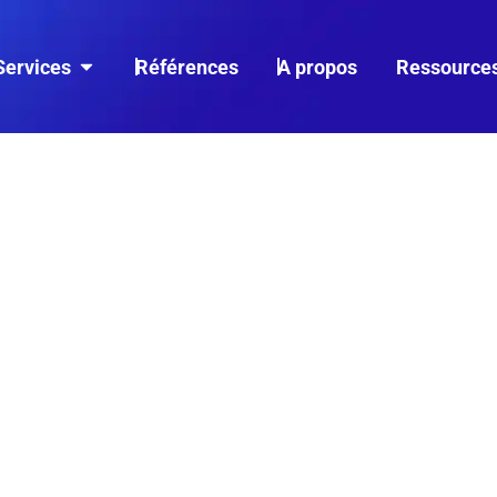
Services
Références
A propos
Ressource
 PAGE : COMMENT
RENFORCER LA
O DE VOS PAGES
S