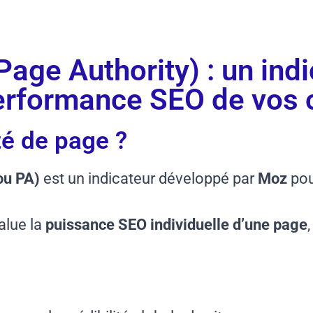
 : 10 min
Tips Webmarketing
Page Authority) : un ind
performance SEO de vos
té de page ?
ou PA)
est un indicateur développé par
Moz
pou
alue la
puissance SEO individuelle d’une page