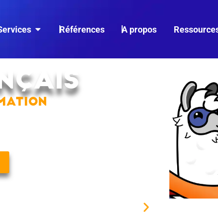
Services
Références
A propos
Ressource
ANÇAIS
RMATION
 de
sous vêtements
made in France.
% à la française.