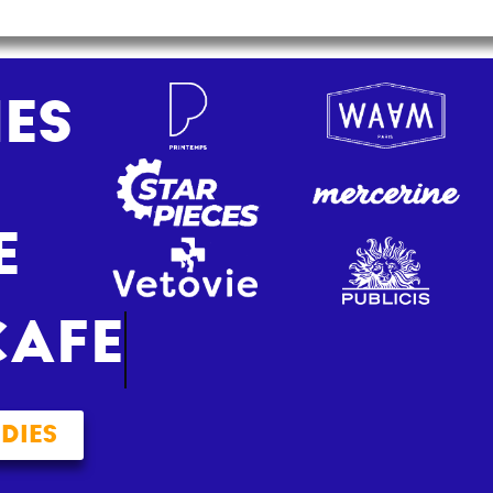
ES
E
CAFE
DIES