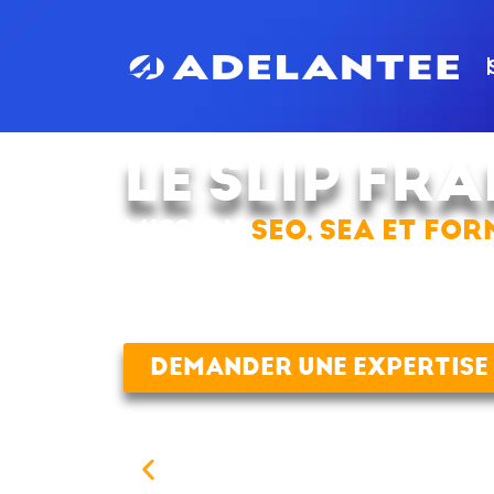
LE SLIP FR
MISSION
SEO, SEA ET FO
Le Slip français est une marque iconique
Devenue le symbole de la production 100
DEMANDER UNE EXPERTISE