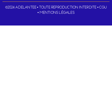
©2024 ADELANTEE • TOUTE REPRODUCTION INTERDITE • CGU
•
MENTIONS LÉGALES