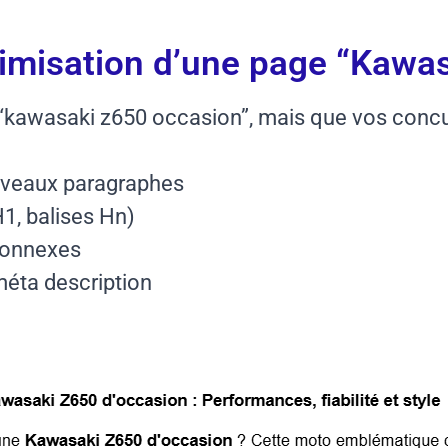
timisation d’une page “Kawa
 “kawasaki z650 occasion”, mais que vos concu
uveaux paragraphes
H1, balises Hn)
connexes
 méta description