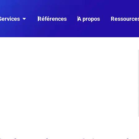
Services
Références
A propos
Ressource
O BOOST : DE LA
 PLACE
 10 min
Tips Webmarketing