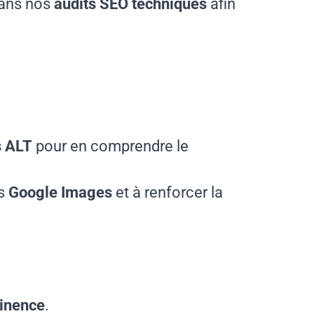
dans nos
audits SEO techniques
afin
s ALT
pour en comprendre le
s
Google Images
et à renforcer la
tinence
.