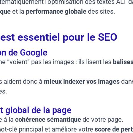
stématiquement l’optimisation des textes ALT 
ique
et la
performance globale
des sites.
 est essentiel pour le SEO
on de Google
 “voient” pas les images : ils lisent les
balise
és aident donc à
mieux indexer vos images
dan
es.
t global de la page
e à la
cohérence sémantique
de votre page.
mot-clé principal et améliore votre
score de per