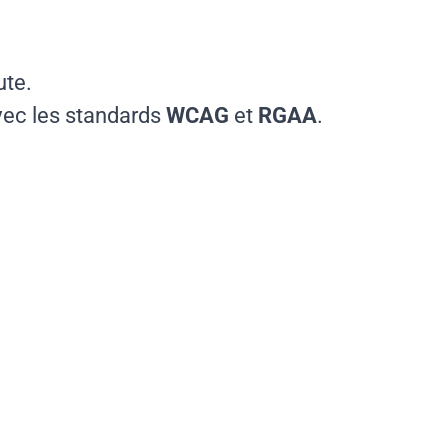
ute.
avec les standards
WCAG
et
RGAA
.