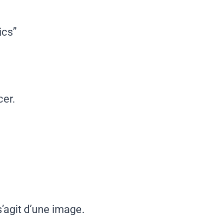
ics”
cer.
.
agit d’une image.