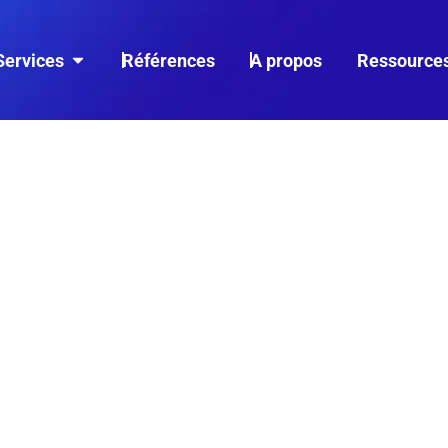
Services
Références
A propos
Ressource
OPTIMISEZ VOS
 UN MEILLEUR
NT NATUREL ET
E ACCESSIBILITÉ